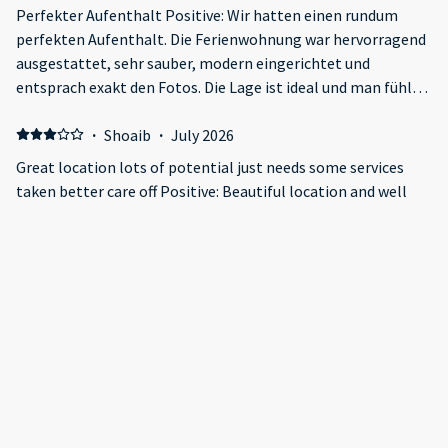
Perfekter Aufenthalt Positive: Wir hatten einen rundum
perfekten Aufenthalt. Die Ferienwohnung war hervorragend
ausgestattet, sehr sauber, modern eingerichtet und
entsprach exakt den Fotos. Die Lage ist ideal und man fühlt
sich vom ersten Moment an wohl. Besonders hervorheben
möchten wir die Agentur, die die Wohnung betreut. Die
·
Shoaib
·
July 2026
Kommunikation war jederzeit schnell, freundlich und
Great location lots of potential just needs some services
absolut zuverlässig. Alle Fragen wurden umgehend
taken better care off Positive: Beautiful location and well
beantwortet und die gesamte Abwicklung – von der Buchung
decorated property Negative: Amenities were of low quality
bis zum Check-out – verlief reibungslos und professionell.
and no safety as we had a stranger enter the building at 4am
·
Mohammed
·
April 2026
Negative: There some smell in this apartment, I think if
they use perfume will be fine
·
Elmira
·
January 2026
Всё было замечательно Positive: Месторасположение
возле набережной Negative: Всё отлично