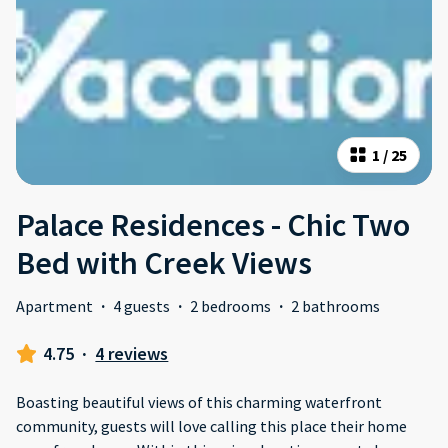
1
/
25
Palace Residences - Chic Two
Bed with Creek Views
Apartment
·
4 guests
·
2 bedrooms
·
2 bathrooms
4.75
·
4 reviews
Boasting beautiful views of this charming waterfront
community, guests will love calling this place their home