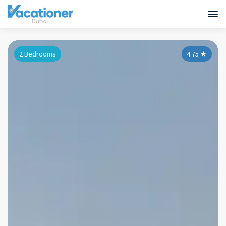
2 Bedrooms
4.75
★